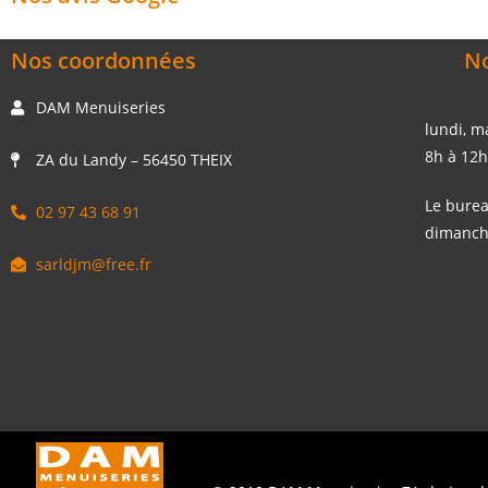
Nos coordonnées
No
DAM Menuiseries
lundi, m
8h à 12h
ZA du Landy – 56450 THEIX
Le burea
02 97 43 68 91
dimanc
sarldjm@free.fr