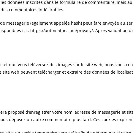
es données inscrites dans le formulaire de commentaire, mais aussi 
n des commentaires indésirables.
e messagerie (également appelée hash) peut être envoyée au service
isponibles ici : https://automattic.com/privacy/. Après validation d
ré·e et que vous téléversez des images sur le site web, nous vous co
 site web peuvent télécharger et extraire des données de localisa
 sera proposé d’enregistrer votre nom, adresse de messagerie et si
si vous déposez un autre commentaire plus tard. Ces cookies expiren
 site, un cookie temporaire sera créé afin de déterminer si votre n