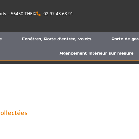
ndy – 56450 THEIX
02 97 43 68 91
e
Fenêtres, Porte d’entrée, volets
Porte de gar
Agencement Intérieur sur mesure
ollectées